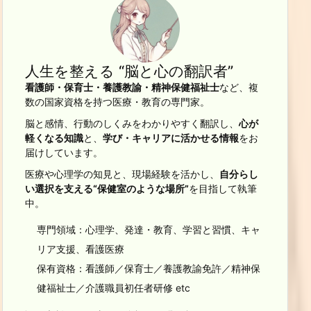
人生を整える “脳と心の翻訳者”
看護師・保育士・養護教諭・精神保健福祉士
など、複
数の国家資格を持つ医療・教育の専門家。
脳と感情、行動のしくみをわかりやすく翻訳し、
心が
軽くなる知識
と、
学び・キャリアに活かせる情報
をお
届けしています。
医療や心理学の知見と、現場経験を活かし、
自分らし
い選択を支える“保健室のような場所”
を目指して執筆
中。
専門領域：心理学、発達・教育、学習と習慣、キャ
リア支援、看護医療
保有資格：看護師／保育士／養護教諭免許／精神保
健福祉士／介護職員初任者研修 etc