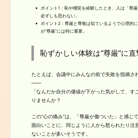
ポイント1：恥や嘲笑を経験したとき、人は「尊
必ずしも思わない。
ポイント2：尊厳と尊敬は似ているようで心理的
が“尊厳”には特に重要。
恥ずかしい体験は“尊厳”に直
たとえば、会議中にみんなの前で失敗を指摘さ
――
「なんだか自分の価値が下がった気がして、す
りませんか？
この“心の痛み”は、「尊厳が傷ついた」と感じ
面白いことに、同じように人から怒られたり注意
ないことが多いそうです。