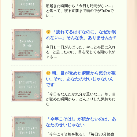
朝起きた瞬間から「今日も時間がない…」
と焦って、寝る直前まで頭の中がToDoで
い ...
「疲れてるはずなのに、なぜか眠
れない…」そんな夜、ありませんか?
今日も一日がんばった。やっと布団に入れ
る…と思ったのに、目を閉じても頭の中が
ぐる ...
朝、目が覚めた瞬間から気分が重
い…それ、あなたのせいじゃないん
です
「今日もなんだか気分が重いな…」 朝、目
が覚めた瞬間から、どんよりした気持ちに
な ...
「今年こそは!」が続かないのは、あ
なたのせいじゃない
「今年こそ資格を取る!」「毎日30分勉強