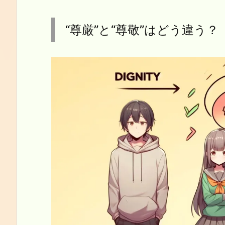
“尊厳”と“尊敬”はどう違う？