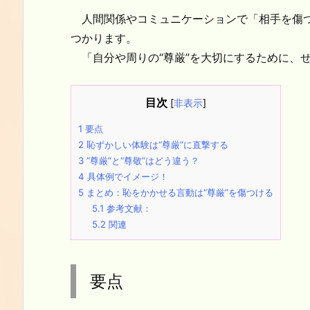
人間関係やコミュニケーションで「相手を傷つ
つかります。
「自分や周りの“尊厳”を大切にするために、
目次
[
非表示
]
1
要点
2
恥ずかしい体験は“尊厳”に直撃する
3
“尊厳”と“尊敬”はどう違う？
4
具体例でイメージ！
5
まとめ：恥をかかせる言動は“尊厳”を傷つける
5.1
参考文献：
5.2
関連
要点