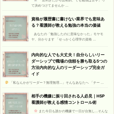
て決めつけてませんか ...
資格が履歴書に書けない業界でも意味あ
る？看護師が教える勉強の本当の価値
あなたの「勉強したのに意味なかった」モヤモ
ヤ、分かります 「せっかく心理学の資格 ...
内向的な人でも大丈夫！自分らしいリー
ダーシップで職場の信頼を勝ち取る5つの
方法内向的な人のリーダーシップ完全ガ
イド
「私なんかがリーダー？無理無理...」そんなあなたへ 「チー ...
相手の機嫌に振り回される人必見｜HSP
看護師が教える感情コントロール術
また今日も誰かの機嫌で一日が台無し...そんな