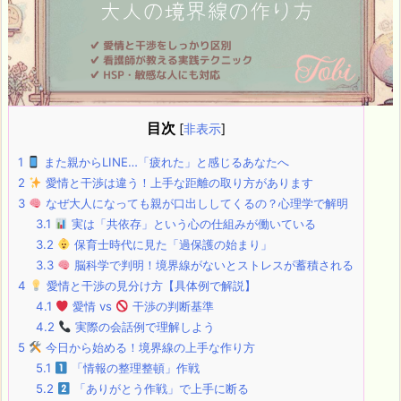
目次
[
非表示
]
1
また親からLINE…「疲れた」と感じるあなたへ
2
愛情と干渉は違う！上手な距離の取り方があります
3
なぜ大人になっても親が口出ししてくるの？心理学で解明
3.1
実は「共依存」という心の仕組みが働いている
3.2
保育士時代に見た「過保護の始まり」
3.3
脳科学で判明！境界線がないとストレスが蓄積される
4
愛情と干渉の見分け方【具体例で解説】
4.1
愛情 vs
干渉の判断基準
4.2
実際の会話例で理解しよう
5
今日から始める！境界線の上手な作り方
5.1
「情報の整理整頓」作戦
5.2
「ありがとう作戦」で上手に断る