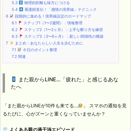
5.3
物理的距離も味方につける
5.4
看護師直伝！「感情の境界線」テクニック
6
段階的に進める！境界線設定のロードマップ
6.1
ステップ1（1〜2週間）：情報整理
6.2
ステップ2（1〜2ヶ月）：上手な断り方を練習
6.3
ステップ3（3〜6ヶ月）：新しい関係性の構築
7
まとめ：あなたらしい人生を歩むために
7.1
今日のポイント整理
7.2
関連
また親からLINE…「疲れた」と感じるあな
たへ
「また親からLINEが10件も来てる…
」 スマホの通知を見
るたびに、心がズーンと重くなっていませんか？
よくある親の過干渉エピソード