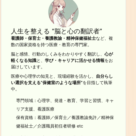
人生を整える “脳と心の翻訳者”
看護師・保育士・養護教諭・精神保健福祉士
など、複
数の国家資格を持つ医療・教育の専門家。
脳と感情、行動のしくみをわかりやすく翻訳し、
心が
軽くなる知識
と、
学び・キャリアに活かせる情報
をお
届けしています。
医療や心理学の知見と、現場経験を活かし、
自分らし
い選択を支える“保健室のような場所”
を目指して執筆
中。
専門領域：心理学、発達・教育、学習と習慣、キャ
リア支援、看護医療
保有資格：看護師／保育士／養護教諭免許／精神保
健福祉士／介護職員初任者研修 etc