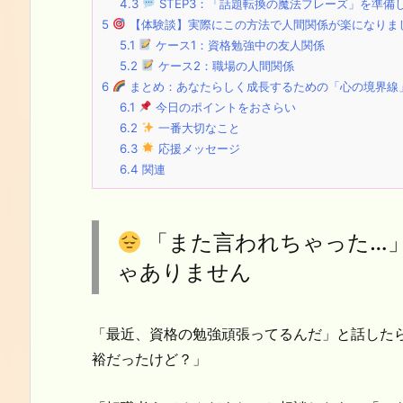
4.3
STEP3：「話題転換の魔法フレーズ」を準備
5
【体験談】実際にこの方法で人間関係が楽になりま
5.1
ケース1：資格勉強中の友人関係
5.2
ケース2：職場の人間関係
6
まとめ：あなたらしく成長するための「心の境界線
6.1
今日のポイントをおさらい
6.2
一番大切なこと
6.3
応援メッセージ
6.4
関連
「また言われちゃった…
ゃありません
「最近、資格の勉強頑張ってるんだ」と話した
裕だったけど？」