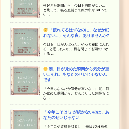
朝起きた瞬間から「今日も時間がない…」
と焦って、寝る直前まで頭の中がToDoで
い ...
「疲れてるはずなのに、なぜか眠
れない…」そんな夜、ありませんか?
今日も一日がんばった。やっと布団に入れ
る…と思ったのに、目を閉じても頭の中が
ぐる ...
朝、目が覚めた瞬間から気分が重
い…それ、あなたのせいじゃないん
です
「今日もなんだか気分が重いな…」 朝、目
が覚めた瞬間から、どんよりした気持ちに
な ...
「今年こそは!」が続かないのは、あ
なたのせいじゃない
「今年こそ資格を取る!」「毎日30分勉強