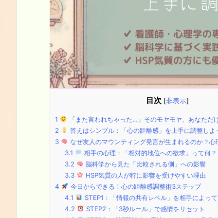
目次
[
非表示
]
1
「また言われちゃった…」そのモヤモヤ、あなただ
2
答えはシンプル：「心の距離感」を上手に調整しよ
3
なぜ友人のマウンティング発言が生まれるのか？心
3.1
相手の心理：「相対的地位への欲求」って何？
3.2
脳科学から見た「比較される側」への影響
3.3
HSP気質の人が特に影響を受けやすい理由
4
今日からできる！心の距離感調整術3ステップ
4.1
STEP1：「情報の共有レベル」を相手によっ
4.2
STEP2：「3秒ルール」で感情をリセット