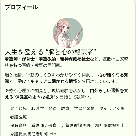
プロフィール
人生を整える “脳と心の翻訳者”
看護師・保育士・養護教諭・精神保健福祉士
など、複数の国家資
格を持つ医療・教育の専門家。
脳と感情、行動のしくみをわかりやすく翻訳し、
心が軽くなる知
識
と、
学び・キャリアに活かせる情報
をお届けしています。
医療や心理学の知見と、現場経験を活かし、
自分らしい選択を支
える“保健室のような場所”
を目指して執筆中。
専門領域：心理学、発達・教育、学習と習慣、キャリア支援、
看護医療
保有資格：看護師／保育士／養護教諭免許／精神保健福祉士／
介護職員初任者研修 etc