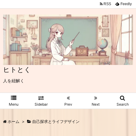
RSS
Feedly
ヒトとく
人を紐解く
Menu
Sidebar
Prev
Next
Search
ホーム
>
自己探求とライフデザイン