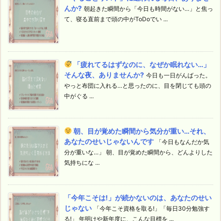
んか?
朝起きた瞬間から「今日も時間がない…」と焦っ
て、寝る直前まで頭の中がToDoでい ...
「疲れてるはずなのに、なぜか眠れない…」
そんな夜、ありませんか?
今日も一日がんばった。
やっと布団に入れる…と思ったのに、目を閉じても頭の
中がぐる ...
朝、目が覚めた瞬間から気分が重い…それ、
あなたのせいじゃないんです
「今日もなんだか気
分が重いな…」 朝、目が覚めた瞬間から、どんよりした
気持ちにな ...
「今年こそは!」が続かないのは、あなたのせい
じゃない
「今年こそ資格を取る!」「毎日30分勉強す
る!」 年明けや新年度に、こんな目標を ...