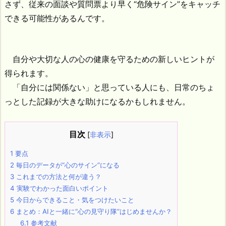
さず、従来の面談や質問票より早く“危険サイン”をキャッチ
できる可能性があるんです。
自分や大切な人の心の健康を守るための新しいヒントが
得られます。
「自分には関係ない」と思っている人にも、日常のちょ
っとした記録が大きな助けになるかもしれません。
目次
[
非表示
]
1
要点
2
毎日のデータが“心のサイン”になる
3
これまでの方法と何が違う？
4
実験でわかった面白いポイント
5
今日からできること・気をつけたいこと
6
まとめ：AIと一緒に“心の見守り隊”はじめませんか？
6.1
参考文献