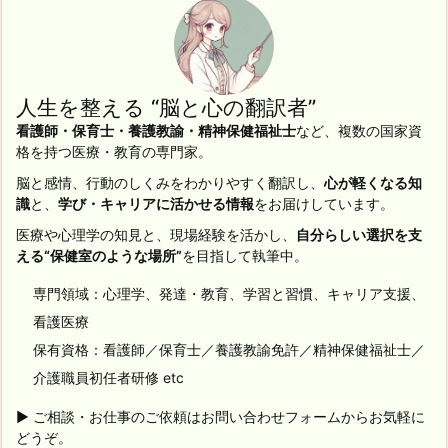
人生を整える “脳と心の翻訳者”
看護師・保育士・養護教諭・精神保健福祉士
など、複数の国家資
格を持つ医療・教育の専門家。
脳と感情、行動のしくみをわかりやすく翻訳し、
心が軽くなる知
識
と、
学び・キャリアに活かせる情報
をお届けしています。
医療や心理学の知見と、現場経験を活かし、
自分らしい選択を支
える“保健室のような場所”
を目指して執筆中。
専門領域：心理学、発達・教育、学習と習慣、キャリア支援、
看護医療
保有資格：看護師／保育士／養護教諭免許／精神保健福祉士／
介護職員初任者研修 etc
▶ ご相談・お仕事のご依頼はお問い合わせフォームからお気軽に
どうぞ。