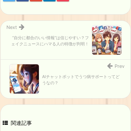
Next
“自分に都合のいい情報”は信じやすい？フ
ェイクニュースにハマる人の特徴が判明！
Prev
AIチャットボットでうつ病サポートってど
うなの？
関連記事