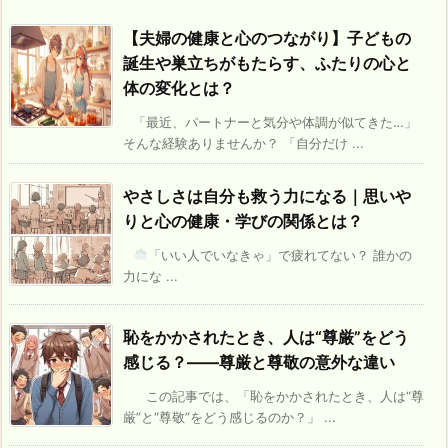
【夫婦の健康と心のつながり】子どもの
誕生や巣立ちがもたらす、ふたりの心と
体の変化とは？
「最近、パートナーと気分や体調が似てきた…」
そんな経験ありませんか？ 「自分だけ ...
やさしさは自分も救う力になる｜思いや
りと心の健康・学びの関係とは？
「いい人でいなきゃ」で疲れてない？ 誰かの
力にな ...
恥をかかされたとき、人は“尊厳”をどう
感じる？――尊厳と尊敬の意外な違い
この記事では、「恥をかかされたとき、人は“尊
厳”と“尊敬”をどう感じるのか？」 ...