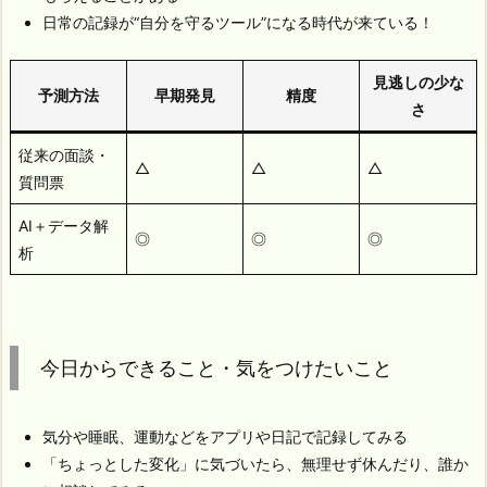
日常の記録が“自分を守るツール”になる時代が来ている！
見逃しの少な
予測方法
早期発見
精度
さ
従来の面談・
△
△
△
質問票
AI＋データ解
◎
◎
◎
析
今日からできること・気をつけたいこと
気分や睡眠、運動などをアプリや日記で記録してみる
「ちょっとした変化」に気づいたら、無理せず休んだり、誰か