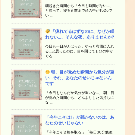
朝起きた瞬間から「今日も時間がない…」
と焦って、寝る直前まで頭の中がToDoで
い ...
「疲れてるはずなのに、なぜか眠
れない…」そんな夜、ありませんか?
今日も一日がんばった。やっと布団に入れ
る…と思ったのに、目を閉じても頭の中が
ぐる ...
朝、目が覚めた瞬間から気分が重
い…それ、あなたのせいじゃないん
です
「今日もなんだか気分が重いな…」 朝、目
が覚めた瞬間から、どんよりした気持ちに
な ...
「今年こそは!」が続かないのは、あ
なたのせいじゃない
「今年こそ資格を取る!」「毎日30分勉強