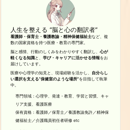
人生を整える “脳と心の翻訳者”
看護師・保育士・養護教諭・精神保健福祉士
など、複
数の国家資格を持つ医療・教育の専門家。
脳と感情、行動のしくみをわかりやすく翻訳し、
心が
軽くなる知識
と、
学び・キャリアに活かせる情報
をお
届けしています。
医療や心理学の知見と、現場経験を活かし、
自分らし
い選択を支える“保健室のような場所”
を目指して執筆
中。
専門領域：心理学、発達・教育、学習と習慣、キャ
リア支援、看護医療
保有資格：看護師／保育士／養護教諭免許／精神保
健福祉士／介護職員初任者研修 etc