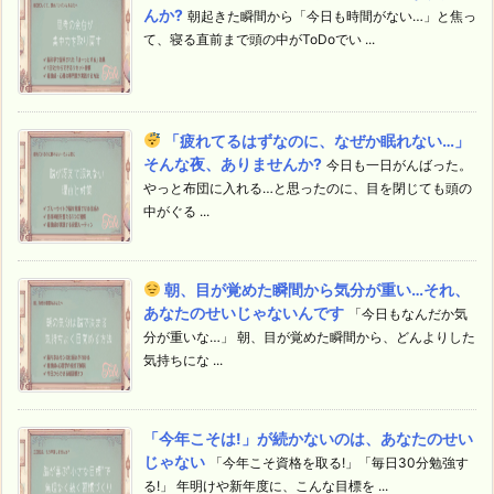
んか?
朝起きた瞬間から「今日も時間がない…」と焦っ
て、寝る直前まで頭の中がToDoでい ...
「疲れてるはずなのに、なぜか眠れない…」
そんな夜、ありませんか?
今日も一日がんばった。
やっと布団に入れる…と思ったのに、目を閉じても頭の
中がぐる ...
朝、目が覚めた瞬間から気分が重い…それ、
あなたのせいじゃないんです
「今日もなんだか気
分が重いな…」 朝、目が覚めた瞬間から、どんよりした
気持ちにな ...
「今年こそは!」が続かないのは、あなたのせい
じゃない
「今年こそ資格を取る!」「毎日30分勉強す
る!」 年明けや新年度に、こんな目標を ...