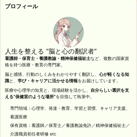
プロフィール
人生を整える “脳と心の翻訳者”
看護師・保育士・養護教諭・精神保健福祉士
など、複数の国家資
格を持つ医療・教育の専門家。
脳と感情、行動のしくみをわかりやすく翻訳し、
心が軽くなる知
識
と、
学び・キャリアに活かせる情報
をお届けしています。
医療や心理学の知見と、現場経験を活かし、
自分らしい選択を支
える“保健室のような場所”
を目指して執筆中。
専門領域：心理学、発達・教育、学習と習慣、キャリア支援、
看護医療
保有資格：看護師／保育士／養護教諭免許／精神保健福祉士／
介護職員初任者研修 etc